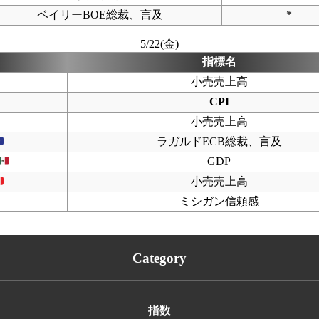
ベイリーBOE総裁、言及
*
5/22(金)
指標名
小売売上高
CPI
小売売上高
ラガルドECB総裁、言及
GDP
小売売上高
ミシガン信頼感
Category
指数