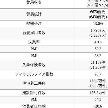
貿易収支
(4.30億NZ($)
6670億円
貿易統計
(6430億円)
機械受注
13.6%
1.79万人
新規雇用者数
(2.33万人)
失業率
4.3%
PMI
52.2
PMI
53.7
21.1万件
失業保険者数
(21.2万件)
フィラデルフィア指数
26.7
150.2万件
住宅着工件数
(150.7万件)
建設許可件数
136.3万件
PMI
54.5
消費者信頼感
-20.6