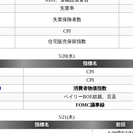
失業率
失業保険者数
CPI
住宅販売保留指数
5/20(水)
指標名
CPI
CPI
消費者物価指数
ベイリーBOE総裁、言及
FOMC議事録
5/21(木)
指標名
前回
6.98億NZ($