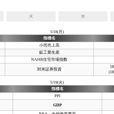
火
水
5/18(月)
指標名
小売売上高
鉱工業生産
NAHB住宅市場指数
1
対米証券投資
(1
5/19(火)
指標名
PPI
GDP
RBA、金融政策要旨