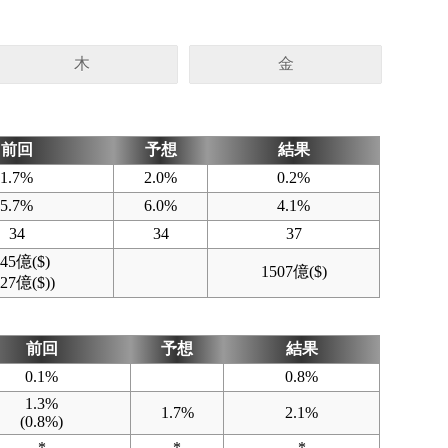
木
金
前回
予想
結果
1.7%
2.0%
0.2%
5.7%
6.0%
4.1%
34
34
37
845億($)
1507億($)
827億($))
前回
予想
結果
0.1%
0.8%
1.3%
1.7%
2.1%
(0.8%)
*
*
*