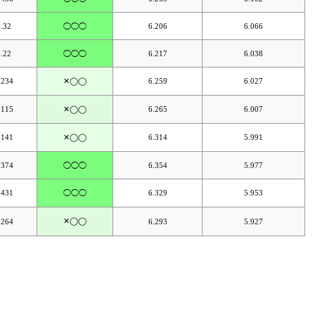
6.32
◯◯◯
6.206
6.066
6.22
◯◯◯
6.217
6.038
.234
✕◯◯
6.259
6.027
.115
✕◯◯
6.265
6.007
.141
✕◯◯
6.314
5.991
.374
◯◯◯
6.354
5.977
.431
◯◯◯
6.329
5.953
✕◯◯
.264
6.293
5.927