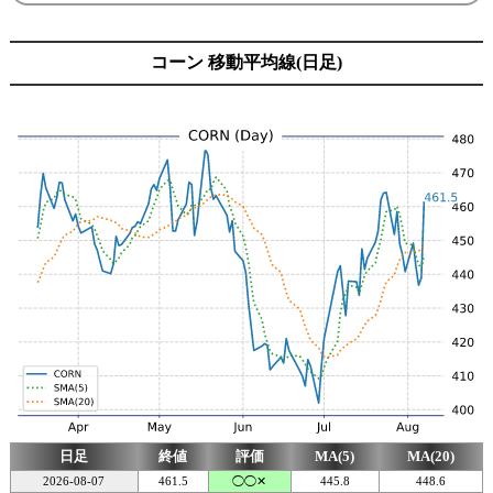
コーン 移動平均線(日足)
日足
終値
評価
MA(5)
MA(20)
2026-08-07
461.5
◯◯✕
445.8
448.6