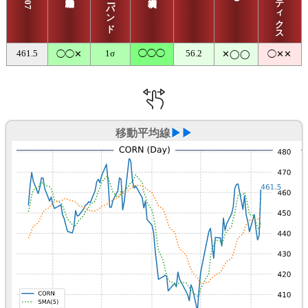
461.5
1σ
◯◯◯
56.2
◯◯✕
✕◯◯
◯✕✕
移動平均線
▶▶