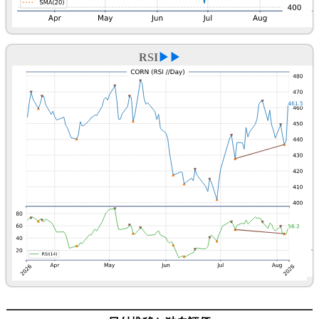
RSI
▶▶