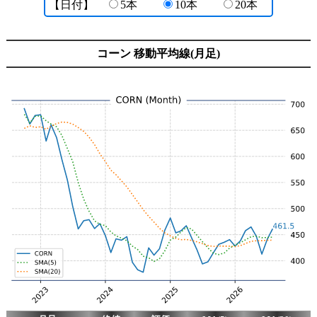
【日付】
5本
10本
20本
コーン 移動平均線(月足)