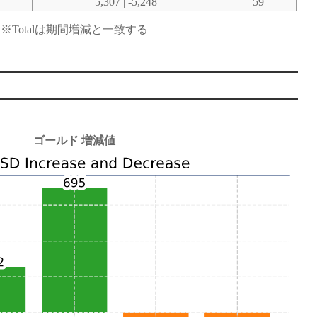
5,307 | -5,248
59
※Totalは期間増減と一致する
ゴールド 増減値