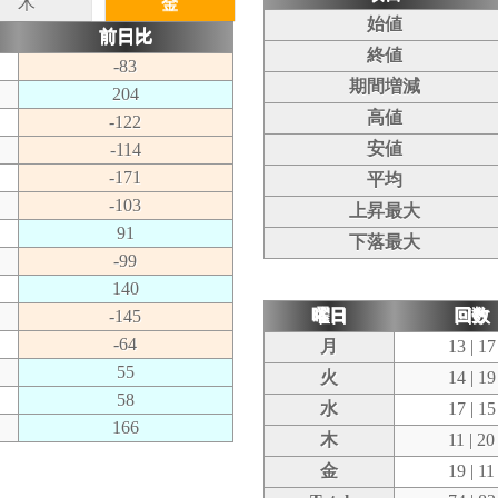
木
金
始値
前日比
終値
-83
期間増減
204
高値
-122
安値
-114
-171
平均
-103
上昇最大
91
下落最大
-99
140
曜日
回数
-145
-64
月
13 | 17
55
火
14 | 19
58
水
17 | 15
166
木
11 | 20
金
19 | 11