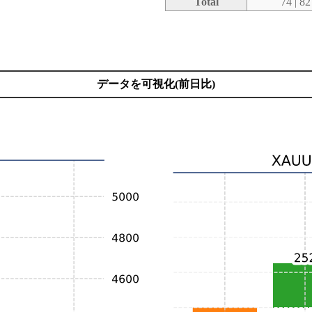
Total
74 | 82
データを可視化(前日比)