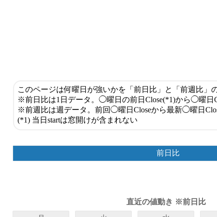
このページは何曜日が強いかを「前日比」と「前週比」の
※前日比は1日データ。◯曜日の前日Close(*1)から◯曜日C
※前週比は週データ。前回◯曜日Closeから最新◯曜日Clo
(*1) 当日startは窓開けが含まれない
前日比
直近の値動き ※前日比