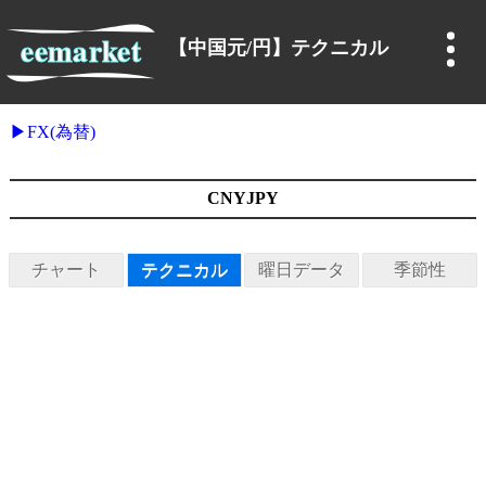
【中国元/円】テクニカル
FX(為替)
CNYJPY
チャート
テクニカル
曜日データ
季節性