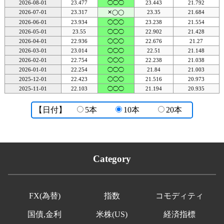
2026-08-01
23.477
◯◯◯
23.443
21.792
2026-07-01
23.317
✕◯◯
23.35
21.684
2026-06-01
23.934
◯◯◯
23.238
21.554
2026-05-01
23.55
◯◯◯
22.902
21.428
2026-04-01
22.936
◯◯◯
22.676
21.27
2026-03-01
23.014
◯◯◯
22.51
21.148
2026-02-01
22.754
◯◯◯
22.238
21.038
2026-01-01
22.254
◯◯◯
21.84
21.003
2025-12-01
22.423
◯◯◯
21.516
20.973
2025-11-01
22.103
◯◯◯
21.194
20.935
【日付】
5本
10本
20本
Category
FX(為替)
指数
コモディティ
国債,金利
米株(US)
経済指標