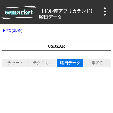
【ドル/南アフリカランド】
曜日データ
FX(為替)
USDZAR
チャート
テクニカル
曜日データ
季節性