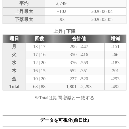
平均
2,749
-
上昇最大
+102
2026-06-04
下落最大
-93
2026-02-05
上昇 | 下降
曜日
回数
合計値
増減
月
13 | 17
296 | -447
-151
火
17 | 16
350 | -416
-66
水
12 | 20
376 | -559
-183
木
16 | 15
552 | -351
201
金
10 | 20
227 | -520
-293
Total
68 | 88
1,801 | -2,293
-492
※Totalは期間増減と一致する
データを可視化(前日比)