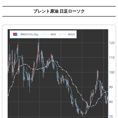
ブレント原油 日足ローソク
BRENTOIL:Day
MA5
MA20
120
110
100
90
80
70