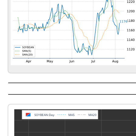
SOYBEAN:Day
MA5
MA20