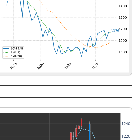
1240
1220