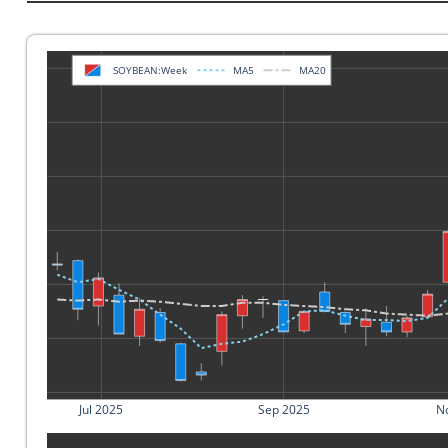
SOYBEAN:Week
MA5
MA20
Jul 2025
Sep 2025
N