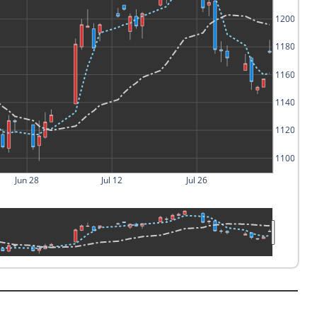
1200
1180
1160
1140
1120
1100
Jun 28
Jul 12
Jul 26