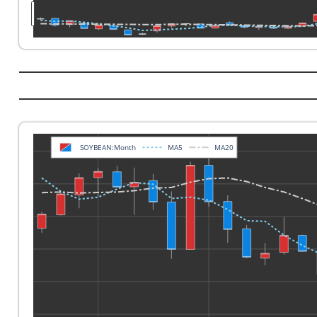
SOYBEAN:Month
MA5
MA20