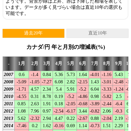
ようです。背景が緑は上昇、赤は下降した相場を表して
います。データが多く見づらい場合は直近10年の選択も
可能です。
過去20年
直近10年
カナダ/円 年と月別の増減表(%)
1月
2月
3月
4月
5月
6月
7月
8月
9月
1
-
2007
0.6
-1.4
0.84
5.36
5.73
1.64
-4.01
-1.16
5.43
5
2008
-5.09
-1.05
-7.27
6.08
2.82
-2.15
1.43
-3.01
-2.48
-1
2009
-1.71
4.57
2.34
5.4
5.91
-5.2
6.04
-3.33
-1.24
-0
2010
-4.55
0.31
8.78
0.19
-5.2
-4.86
0.98
-5.82
2.5
-2
2011
0.85
2.63
1.91
0.18
-2.05
-0.68
-3.89
-2.44
-6.4
6.
2012
1.08
7.96
0.97
-2.54
-6.17
3.44
-0.82
2.06
-0.3
0.
2013
5.62
-2.32
2.94
4.47
0.22
-2.67
0.88
-2.04
2.19
-1
2014
-7.46
0.2
1.62
-0.16
0.69
1.14
-0.73
1.51
2.29
1.