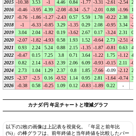
2015
-10.38
3.53
-1
4.46
0.84
-1.77
-3.31
-2.61
-2.54
2.
2016
-0.46
-3.95
4.39
-2.08
-0.34
-5.7
-2.01
0.88
-1.96
1.
2017
-0.76
-1.86
-1.27
-2.43
0.57
5.59
1.78
-0.22
2.38
-2
2018
-1
-6.33
-0.85
3.29
-1.35
0.29
2.08
-0.95
3.34
-2
2019
3.04
2.04
-1.82
0.19
-3.62
2.67
0.17
-3.24
2.31
0.
2020
-2.07
-1.82
-4.93
0.58
1.93
1.52
-0.64
2.73
-2.51
-0
2021
0.93
2.24
5.24
0.88
2.15
-1.35
-1.87
-0.81
0.63
4.
2022
-0.47
0.15
7.25
3.8
0.71
3.64
-1.22
1.75
-1.12
4.
2023
0.82
2.14
-1.63
2.39
2.06
6.09
-0.93
-0.15
2.11
-0
2024
2.73
1.04
1.29
2.37
0.8
1.85
-7.66
-0.09
-2.12
2.
2025
-2.37
-2.5
0.16
-0.52
1.14
0.95
2.81
-1.64
-0.74
3.
2026
-0.38
0.58
-0.25
1.09
0.12
-0.83
-1.89
0.22
-
カナダ/円 年足チャートと増減グラフ
以下の2枚の画像は上記表を視覚化。「年足と前年比
(%)」の棒グラフは、前年終値と当年終値を比較したパー