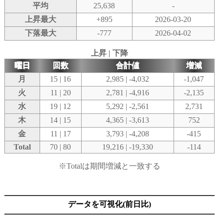
平均
25,638
-
上昇最大
+895
2026-03-20
下落最大
-777
2026-04-02
上昇 | 下降
曜日
回数
合計値
増減
月
15 | 16
2,985 | -4,032
-1,047
火
11 | 20
2,781 | -4,916
-2,135
水
19 | 12
5,292 | -2,561
2,731
木
14 | 15
4,365 | -3,613
752
金
11 | 17
3,793 | -4,208
-415
Total
70 | 80
19,216 | -19,330
-114
※Totalは期間増減と一致する
データを可視化(前日比)