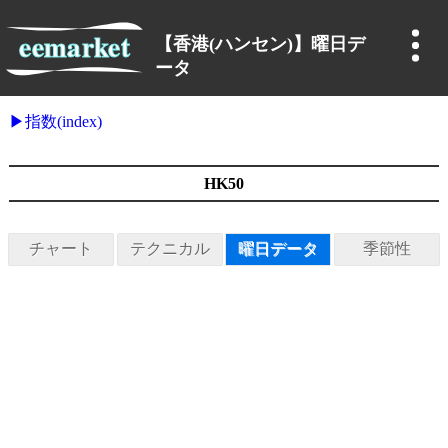
【香港(ハンセン)】曜日デ
ータ
指数(index)
HK50
チャート
テクニカル
曜日データ
季節性