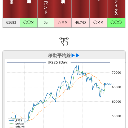
65683
◯◯✕
0σ
△✕✕
46.7/D
◯✕✕
◯◯◯
移動平均線
▶▶