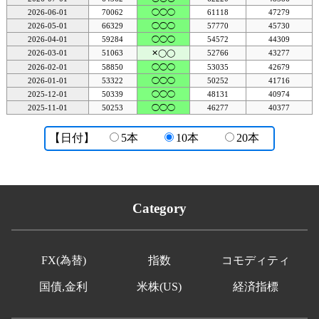
2026-06-01
70062
◯◯◯
61118
47279
2026-05-01
66329
◯◯◯
57770
45730
2026-04-01
59284
◯◯◯
54572
44309
2026-03-01
51063
✕◯◯
52766
43277
2026-02-01
58850
◯◯◯
53035
42679
2026-01-01
53322
◯◯◯
50252
41716
2025-12-01
50339
◯◯◯
48131
40974
2025-11-01
50253
◯◯◯
46277
40377
【日付】
5本
10本
20本
Category
FX(為替)
指数
コモディティ
国債,金利
米株(US)
経済指標