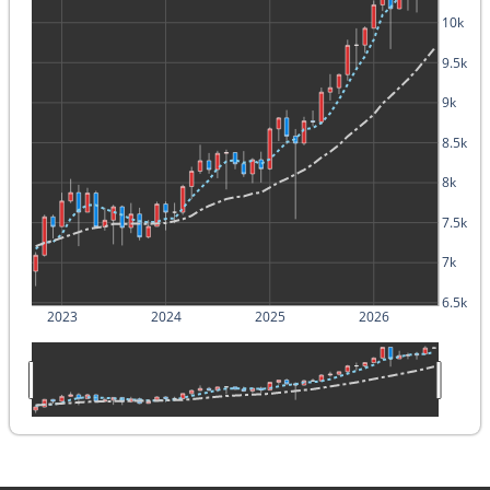
10k
9.5k
9k
8.5k
8k
7.5k
7k
6.5k
2023
2024
2025
2026