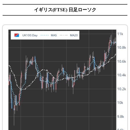
イギリス(FTSE) 日足ローソク
11k
UK100:Day
MA5
MA20
10.8k
10.6k
10.4k
10.2k
10k
9.8k