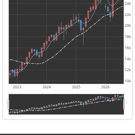
24k
22k
20k
18k
16k
14k
12k
10k
2023
2024
2025
2026