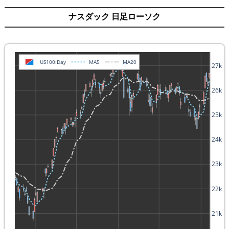
ナスダック 日足ローソク
US100:Day
MA5
MA20
27k
26k
25k
24k
23k
22k
21k