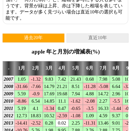
うです。背景が緑は上昇、赤は下降した相場を表してい
ます。データが多く見づらい場合は直近10年の選択も可
能です。
過去20年
直近10年
apple 年と月別の増減表(%)
1月
2月
3月
4月
5月
6月
7月
8月
9
-
2007
1.05
-1.32
9.83
7.42
21.43
0.68
7.98
5.08
10.
2008
-31.66
-7.66
14.79
21.21
8.51
-11.28
-5.08
6.64
-32
2009
5.59
-0.9
17.69
19.68
7.94
4.88
14.72
2.96
10.
2010
-8.86
6.54
14.85
11.1
-1.62
-2.08
2.27
-5.5
16.
2011
5.19
4.1
-1.34
0.47
-0.65
-3.5
16.33
-1.44
-0.
2012
12.73
18.83
10.52
-2.59
-1.08
1.09
4.59
9.37
0.
2013
-14.41
-2.52
0.28
0.02
2.25
-11.31
13.46
9.01
-2.
2014
-10.76
5.76
1.98
9.95
7.88
2.76
2.88
7.75
-1