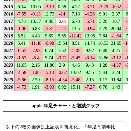
2015
6.14
10.05
-3.13
0.58
4.52
-3.71
-3.29
-6.62
-2.
2016
-7.55
-0.13
12.73
-14
7.18
-4.26
9.01
2.37
6.
2017
4.78
13.37
4.86
-0.01
6.78
-5.71
3.26
10.7
-6.
2018
-1.06
6.83
-5.81
-1.51
13.5
-0.94
2.79
20.04
-0.
2019
5.52
4.48
9.69
5.65
-12.42
13.05
7.64
-1.64
7.
2020
5.41
-11.48
-6.98
15.54
8.51
14.74
16.53
21.65
-10
2021
-0.55
-7.98
0.74
7.62
-5.05
9.92
6.49
4.25
-6.
2022
-1.57
-5.4
5.74
-9.71
-5.45
-8.14
18.86
-3.12
-12
2023
11.05
2.16
11.86
2.9
4.46
9.43
1.28
-4.37
-8.
2024
-4.58
-1.85
-5.13
-0.67
13.02
9.55
5.44
3.24
1.
2025
-5.86
2.59
-8.15
-4.34
-5.48
2.15
1.17
11.84
9.
2026
-4.73
1.91
-3.93
6.92
15.11
-7.27
6.76
1.43
-
apple 年足チャートと増減グラフ
以下の2枚の画像は上記表を視覚化。「年足と前年比