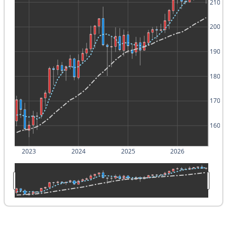
210
200
190
180
170
160
2023
2024
2025
2026