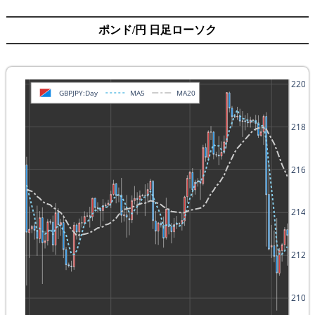
ポンド/円 日足ローソク
220
GBPJPY:Day
MA5
MA20
218
216
214
212
210